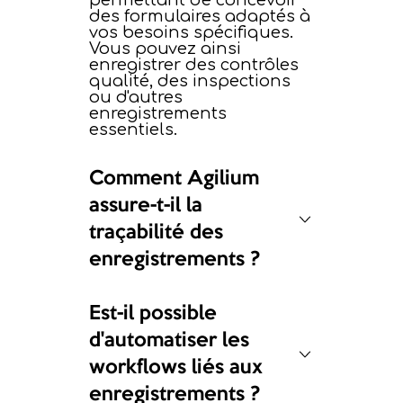
permettant de concevoir
des formulaires adaptés à
vos besoins spécifiques.
Vous pouvez ainsi
enregistrer des contrôles
qualité, des inspections
ou d'autres
enregistrements
essentiels.
Comment Agilium
assure-t-il la
traçabilité des
enregistrements ?
Chaque enregistrement
est stocké avec des
métadonnées détaillées,
Est-il possible
telles que la date, l'auteur,
d'automatiser les
le processus associé, etc.
Un journal d'événements
workflows liés aux
enregistre toutes les
actions, garantissant une
enregistrements ?