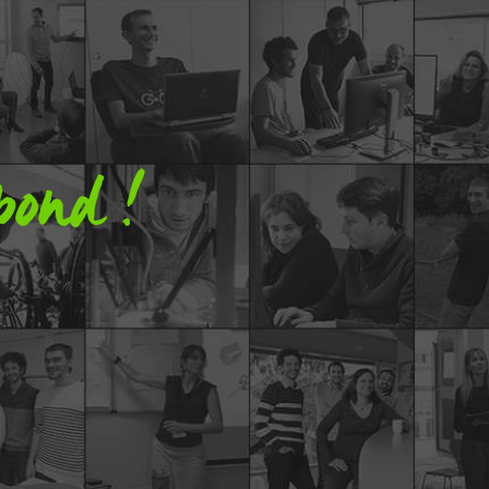
pond !