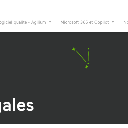
ogiciel qualité - Agilium
Microsoft 365 et Copilot
No
ales