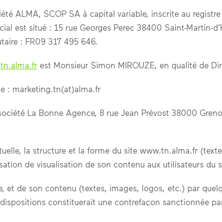
ciété ALMA, SCOP SA à capital variable, inscrite au regist
cial est situé : 15 rue Georges Perec 38400 Saint-Martin-
aire : FR09 317 495 646.
n.alma.fr
est Monsieur Simon MIROUZE, en qualité de Dir
e : marketing.tn(at)alma.fr
 société La Bonne Agence, 8 rue Jean Prévost 38000 Greno
lle, la structure et la forme du site www.tn.alma.fr (texte
tion de visualisation de son contenu aux utilisateurs du s
le, et de son contenu (textes, images, logos, etc.) par que
dispositions constituerait une contrefaçon sanctionnée par