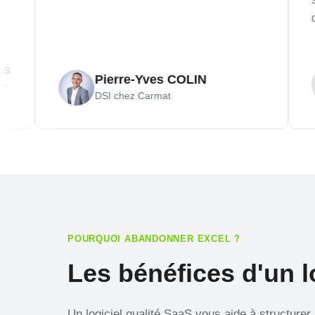
qui con
Pierre-Yves COLIN
DSI chez Carmat
POURQUOI ABANDONNER EXCEL ?
Les bénéfices d'un lo
Un logiciel qualité SaaS vous aide à structurer 