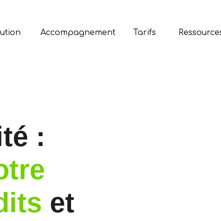
ution
Accompagnement
Tarifs
Ressource
té :
otre
dits
et