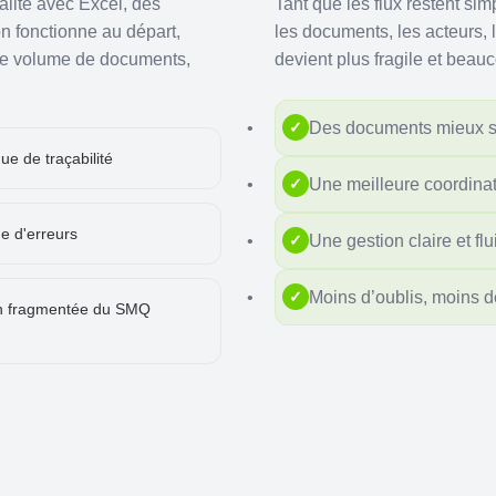
lité avec Excel, des
Tant que les flux restent si
on fonctionne au départ,
les documents, les acteurs, l
e le volume de documents,
devient plus fragile et beauc
Des documents mieux str
✓
e de traçabilité
Une meilleure coordina
✓
e d'erreurs
Une gestion claire et fl
✓
Moins d’oublis, moins d
✓
on fragmentée du SMQ