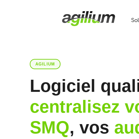
Sol
AGILIUM
Logiciel quali
centralisez v
SMQ
, vos
au