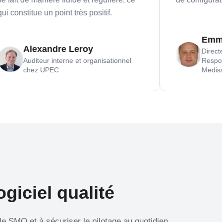
stitue un point très positif.
Emmanuel
Alexandre Leroy
Directeur Op
Auditeur interne et organisationnel
Responsable
chez UPEC
Medissimo
giciel qualité
le SMQ et à sécuriser le pilotage au quotidien.