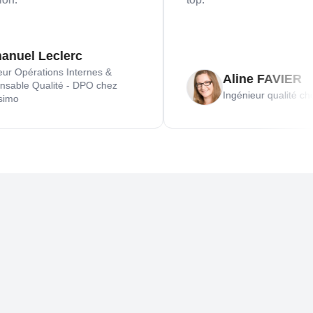
 Leclerc
érations Internes &
Aline FAVIER
 Qualité - DPO chez
Ingénieur qualité chez Lust