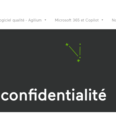
ogiciel qualité - Agilium
Microsoft 365 et Copilot
No
confidentialité