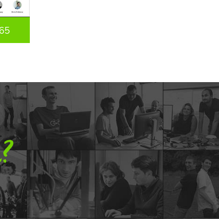
65
n?