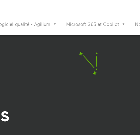
ogiciel qualité - Agilium
Microsoft 365 et Copilot
No
ns